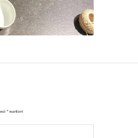
d mit
*
markiert