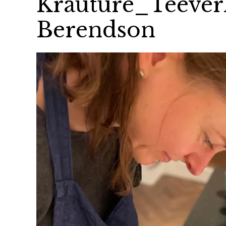
Krauture_Teever
Berendson