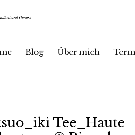
undheit und Genuss
me
Blog
Über mich
Term
tsuo_iki Tee_Haute