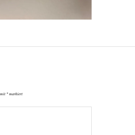
d mit
*
markiert